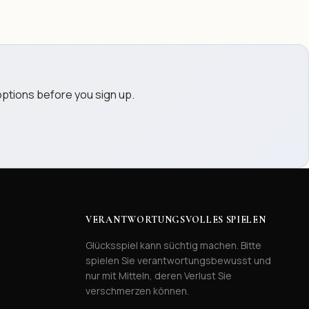
options before you sign up.
VERANTWORTUNGSVOLLES SPIELEN
Glücksspiel kann süchtig machen. Bitte
spielen Sie verantwortungsbewusst und
nur mit Mitteln, deren Verlust Sie
verschmerzen können.