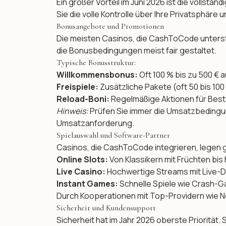
Ein großer Vorteil im Juni 2026 ist die volls
Sie die volle Kontrolle über Ihre Privatsphär
Bonusangebote und Promotionen
Die meisten Casinos, die CashToCode unterstüt
die Bonusbedingungen meist fair gestaltet.
Typische Bonusstruktur:
Willkommensbonus:
Oft 100 % bis zu 500 € a
Freispiele:
Zusätzliche Pakete (oft 50 bis 100 
Reload-Boni:
Regelmäßige Aktionen für Be
Hinweis:
Prüfen Sie immer die Umsatzbedingung
Umsatzanforderung.
Spielauswahl und Software-Partner
Casinos, die CashToCode integrieren, legen g
Online Slots:
Von Klassikern mit Früchten b
Live Casino:
Hochwertige Streams mit Live-De
Instant Games:
Schnelle Spiele wie Crash-Ga
Durch Kooperationen mit Top-Providern wie Net
Sicherheit und Kundensupport
Sicherheit hat im Jahr 2026 oberste Priorität