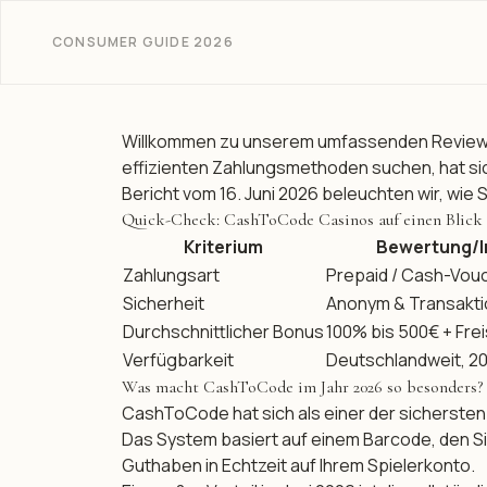
CONSUMER GUIDE 2026
Willkommen zu unserem umfassenden Review d
effizienten Zahlungsmethoden suchen, hat sic
Bericht vom 16. Juni 2026 beleuchten wir, wie
Quick-Check: CashToCode Casinos auf einen Blick
Kriterium
Bewertung/I
Zahlungsart
Prepaid / Cash-Vou
Sicherheit
Anonym & Transakti
Durchschnittlicher Bonus
100% bis 500€ + Frei
Verfügbarkeit
Deutschlandweit, 2
Was macht CashToCode im Jahr 2026 so besonders?
CashToCode hat sich als einer der sicherste
Das System basiert auf einem Barcode, den Sie
Guthaben in Echtzeit auf Ihrem Spielerkonto.